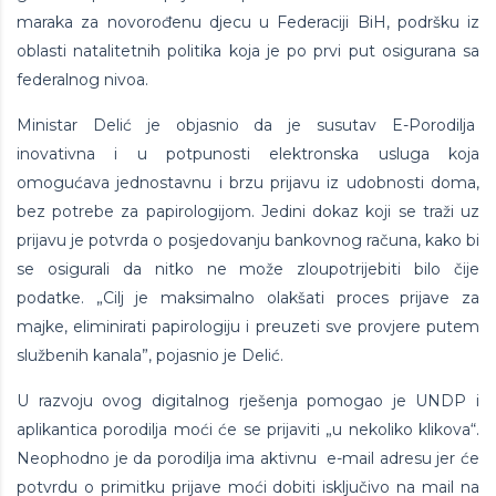
maraka za novorođenu djecu u Federaciji BiH, podršku iz
oblasti natalitetnih politika koja je po prvi put osigurana sa
federalnog nivoa.
Ministar Delić je objasnio da je susutav E-Porodilja
inovativna i u potpunosti elektronska usluga koja
omogućava jednostavnu i brzu prijavu iz udobnosti doma,
bez potrebe za papirologijom. Jedini dokaz koji se traži uz
prijavu je potvrda o posjedovanju bankovnog računa, kako bi
se osigurali da nitko ne može zloupotrijebiti bilo čije
podatke. „Cilj je maksimalno olakšati proces prijave za
majke, eliminirati papirologiju i preuzeti sve provjere putem
službenih kanala”, pojasnio je Delić.
U razvoju ovog digitalnog rješenja pomogao je UNDP i
aplikantica porodilja moći će se prijaviti „u nekoliko klikova“.
Neophodno je da porodilja ima aktivnu e-mail adresu jer će
potvrdu o primitku prijave moći dobiti isključivo na mail na