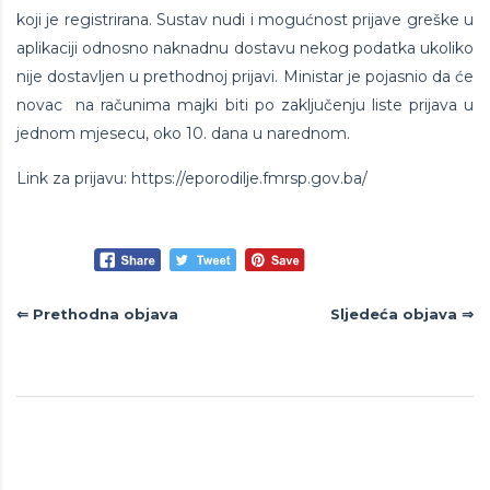
koji je registrirana. Sustav nudi i mogućnost prijave greške u
aplikaciji odnosno naknadnu dostavu nekog podatka ukoliko
nije dostavljen u prethodnoj prijavi. Ministar je pojasnio da će
novac na računima majki biti po zaključenju liste prijava u
jednom mjesecu, oko 10. dana u narednom.
Link za prijavu:
https://eporodilje.fmrsp.gov.ba/
Navigacija
⇐ Prethodna objava
Sljedeća objava ⇒
objava