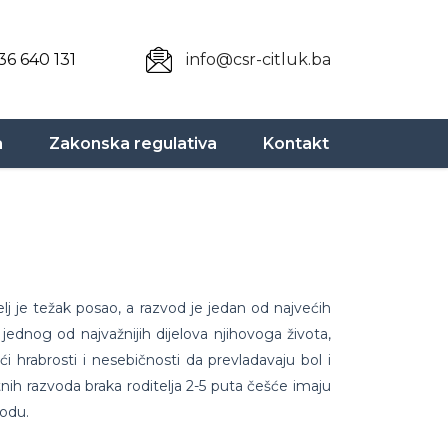
36 640 131
info@csr-citluk.ba
a
Zakonska regulativa
Kontakt
elj je težak posao, a razvod je jedan od najvećih
 jednog od najvažnijih dijelova njihovoga života,
i hrabrosti i nesebičnosti da prevladavaju bol i
ktnih razvoda braka roditelja 2-5 puta češće imaju
vodu.