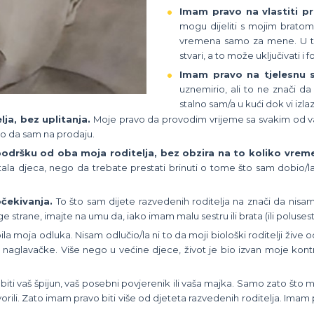
Imam pravo na vlastiti p
mogu dijeliti s mojim bratom
vremena samo za mene. U t
stvari, a to može uključivati i 
Imam pravo na tjelesnu s
uznemirio, ali to ne znači d
stalno sam/a u kući dok vi izl
ja, bez uplitanja.
Moje pravo da provodim vrijeme sa svakim od vas
ao da sam na prodaju.
podršku od oba moja roditelja, bez obzira na to koliko vre
a djeca, nego da trebate prestati brinuti o tome što sam dobio/la 
čekivanja.
To što sam dijete razvedenih roditelja na znači da nisam
trane, imajte na umu da, iako imam malu sestru ili brata (ili polusestru
ila moja odluka. Nisam odlučio/la ni to da moji biološki roditelji žive o
 naglavačke. Više nego u većine djece, život je bio izvan moje kon
ti vaš špijun, vaš posebni povjerenik ili vaša majka. Samo zato što m
rili. Zato imam pravo biti više od djeteta razvedenih roditelja. Imam pr