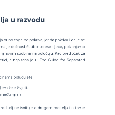
lja u razvodu
a puno toga ne pokriva, jer da pokriva i da je se
ima je dužnost štititi interese djece, poklanjamo
i o njihovim sudbinama odlučuju. Kao predložak za
erici, a napisana je u: The Guide for Separated
dbinama odlučujete:
jem žele živjeti.
e među njima.
roditelj ne ispituje o drugom roditelju i o tome