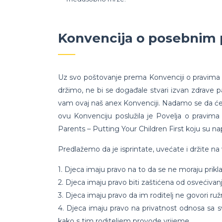
Konvencija o posebnim p
Uz svo poštovanje prema Konvenciji o pravima dje
držimo, ne bi se događale stvari izvan zdrave pa
vam ovaj naš anex Konvenciji. Nadamo se da će sv
ovu Konvenciju poslužila je Povelja o pravima 
Parents – Putting Your Children First koju su na
Predlažemo da je isprintate, uvećate i držite n
1. Djeca imaju pravo na to da se ne moraju priklan
2. Djeca imaju pravo biti zaštićena od osvećivan
3. Djeca imaju pravo da im roditelj ne govori ružn
4. Djeca imaju pravo na privatnost odnosa sa sv
kako s tim roditeljem provode vrijeme.