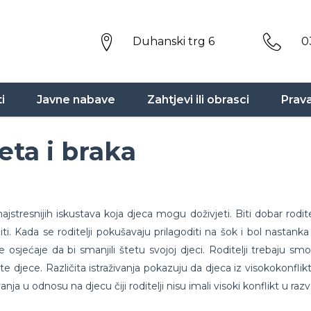
Duhanski trg 6
0
i
Javne nabave
Zahtjevi ili obrasci
Prav
eta i braka
jstresnijih iskustava koja djeca mogu doživjeti. Biti dobar rodit
iti. Kada se roditelji pokušavaju prilagoditi na šok i bol nastanka
sjećaje da bi smanjili štetu svojoj djeci. Roditelji trebaju smoć
tite djece. Različita istraživanja pokazuju da djeca iz visokokonfli
nja u odnosu na djecu čiji roditelji nisu imali visoki konflikt u raz