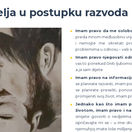
elja u postupku razvoda
Imam pravo da me oslobod
preda mnom međusobno vrijeđa
i nemojte me okretati pro
problemima u odnosu – vaši su
Imam pravo njegovati odn
vas to ponekad činiti ljubomorn
a ja sam dijete.
Imam pravo na informacij
se planirate razvesti, imam pr
se planirate preseliti, ponov
promijeniti svoj život, imam pr
Jednako kao što imam pr
životom, imam pravo i na 
smijete govoriti o nedjelima
ispričavajte mi se – u ime dr
njemu/njoj imate loše mišljenje