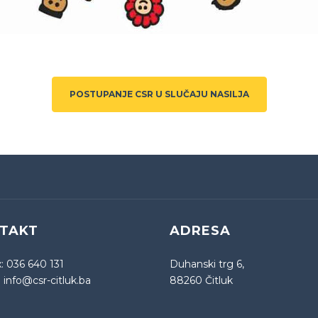
POSTUPANJE CSR U SLUČAJU NASILJA
TAKT
ADRESA
x:
036 640 131
Duhanski trg 6,
:
info@csr-citluk.ba
88260 Čitluk