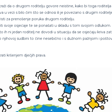
 traži da o drugom roditelju govore neistine, kako bi toga roditelj
va u vezi s bilo čim što se odnosi ili je povezano s drugim roditel
oristi za prenošenje poruka drugom roditelju.
raziti svoje osjećaje te se ponašati u skladu s tom svojom odlukom.
to ih ni jedan roditelj ne dovodi u situaciju da se osjećaju kriva za
u o njihovoj sudbini to čine nesebično i s dužnom pažnjom i pošto
ati kršenjem dječjih prava.