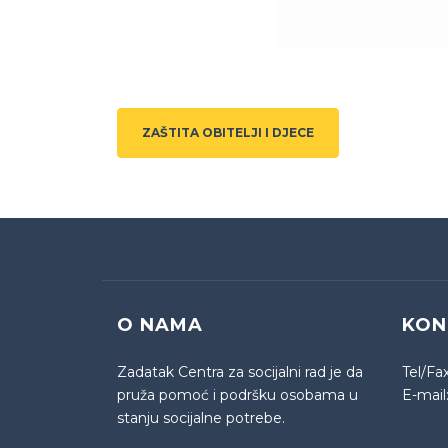
ZAŠTITA OBITELJI I DJECE
O NAMA
KON
Zadatak Centra za socijalni rad je da
Tel/Fa
pruža pomoć i podršku osobama u
E-mail
stanju socijalne potrebe.