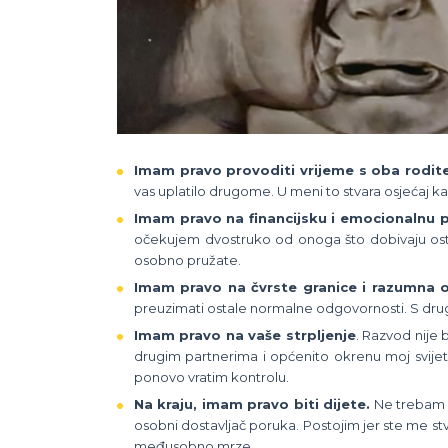
Imam pravo provoditi vrijeme s oba roditel
vas uplatilo drugome. U meni to stvara osjećaj k
Imam pravo na financijsku i emocionalnu 
očekujem dvostruko od onoga što dobivaju ostal
osobno pružate.
Imam pravo na čvrste granice i razumna o
preuzimati ostale normalne odgovornosti. S druge s
Imam pravo na vaše strpljenje
. Razvod nije b
drugim partnerima i općenito okrenu moj svijet
ponovo vratim kontrolu.
Na kraju, imam pravo biti dijete.
Ne trebam bi
osobni dostavljač poruka. Postojim jer ste me stvo
međusobno mrze.