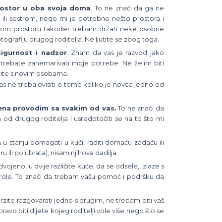
rostor u oba svoja doma
. To ne znači da ga ne
 ili sestrom, nego mi je potrebno nešto prostora i
om prostoru također trebam držati neke osobne
fotografiju drugog roditelja. Ne ljutite se zbog toga.
igurnost i nadzor
. Znam da vas je razvod jako
a trebate zanemarivati moje potrebe. Ne želim biti
azite s novim osobama.
 ne treba ovisiti o tome koliko je novca jedno od
mena provodim sa svakim od vas.
To ne znači da
od drugog roditelja i usredotočiti se na to što mi
 u stanju pomagati u kući, raditi domaću zadaću ili
 ili polubrata), nisam njihova dadilja.
dvojeno, u dvije različite kuće, da se odsele, izlaze s
trole. To znači da trebam vašu pomoć i podršku da
rzite razgovarati jedno s drugim, ne trebam biti vaš
avo biti dijete kojeg roditelji vole više nego što se