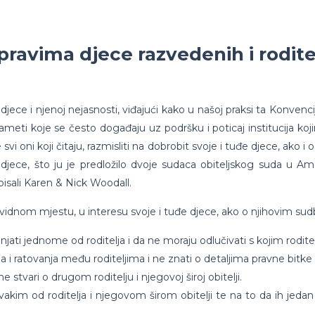
ravima djece razvedenih i rodite
ce i njenoj nejasnosti, viđajući kako u našoj praksi ta Konvencij
meti koje se često događaju uz podršku i poticaj institucija koj
i oni koji čitaju, razmisliti na dobrobit svoje i tuđe djece, ako 
djece, što ju je predložilo dvoje sudaca obiteljskog suda u Am
pisali Karen & Nick Woodall.
a vidnom mjestu, u interesu svoje i tuđe djece, ako o njihovim su
jati jednome od roditelja i da ne moraju odlučivati s kojim roditel
ja i ratovanja među roditeljima i ne znati o detaljima pravne bitk
e stvari o drugom roditelju i njegovoj široj obitelji.
akim od roditelja i njegovom širom obitelji te na to da ih jedan 