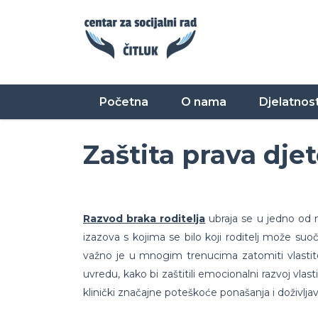
Početna
O nama
Djelatnost
Zaštita prava djet
Razvod braka roditelja
ubraja se u jedno od na
izazova s kojima se bilo koji roditelj može suoč
važno je u mnogim trenucima zatomiti vlastite o
uvredu, kako bi zaštitili emocionalni razvoj vlas
klinički značajne poteškoće ponašanja i doživljava