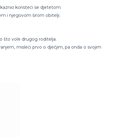
a kaznio koristeći se djetetom.
jem i njegovom širom obitelji.
to što vole drugog roditelja.
vanjem, misleći prvo o dječjim, pa onda o svojim