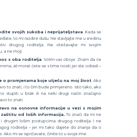
ite svojih sukoba i neprijateljstava
. Kada se
te, to mi razdire dušu. Ne stavljajte me u sredinu
tiv drugog roditelja. Ne otežavajte mi svojim
, a ne moji.
os s oba roditelja
. Volim vas oboje. Znam da će
ima, ali morat ćete se s time nositi jer ste odrasli –
e o promjenama koje utječu na moj život
. Ako
avo to znati, i to čim bude primjereno. Isto tako, ako
no stupiti u brak ili na neki drugi način značajno
avo to znati.
avo na osnovne informacije u vezi s mojim
zaštitu od loših informacija.
To znači da mi ne
 i drugim lošim postupcima drugog roditelja. I ne
ugog roditelja – jer mi tako dajete do znanja da o
. Ako mi se ispričavate, činite to u svoje ime.