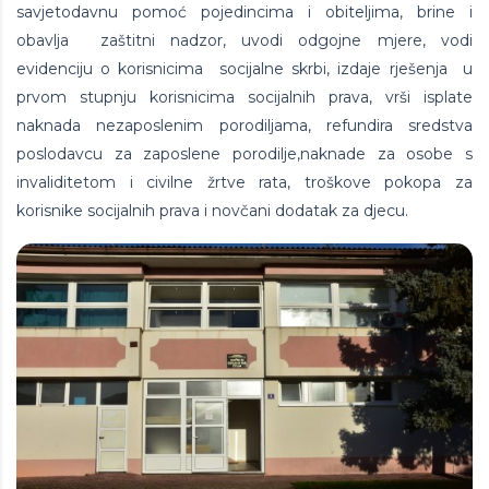
savjetodavnu pomoć pojedincima i obiteljima, brine i
obavlja zaštitni nadzor, uvodi odgojne mjere, vodi
evidenciju o korisnicima socijalne skrbi, izdaje rješenja u
prvom stupnju korisnicima socijalnih prava, vrši isplate
naknada nezaposlenim porodiljama, refundira sredstva
poslodavcu za zaposlene porodilje,naknade za osobe s
invaliditetom i civilne žrtve rata, troškove pokopa za
korisnike socijalnih prava i novčani dodatak za djecu.