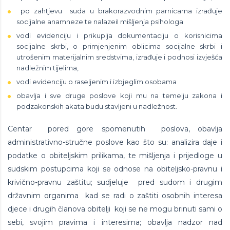
po zahtjevu suda u brakorazvodnim parnicama izrađuje
socijalne anamneze te nalazeiI mišljenja psihologa
vodi evidenciju i prikuplja dokumentaciju o korisnicima
socijalne skrbi, o primjenjenim oblicima socijalne skrbi i
utrošenim materijalnim sredstvima, izrađuje i podnosi izvješća
nadležnim tijelima,
vodi evidenciju o raseljenim i izbjeglim osobama
obavlja i sve druge poslove koji mu na temelju zakona i
podzakonskih akata budu stavljeni u nadležnost.
Centar pored gore spomenutih poslova, obavlja
administrativno-stručne poslove kao što su: analizira daje i
podatke o obiteljskim prilikama, te mišljenja i prijedloge u
sudskim postupcima koji se odnose na obiteljsko-pravnu i
krivično-pravnu zaštitu; sudjeluje pred sudom i drugim
državnim organima kad se radi o zaštiti osobnih interesa
djece i drugih članova obitelji koji se ne mogu brinuti sami o
sebi, svojim pravima i interesima; obavlja nadzor nad