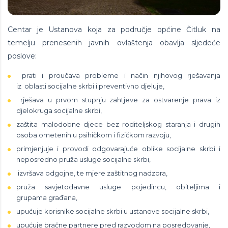
Centar je Ustanova koja za područje općine Čitluk na
temelju prenesenih javnih ovlaštenja obavlja sljedeće
poslove:
prati i proučava probleme i način njihovog rješavanja
iz oblasti socijalne skrbi i preventivno djeluje,
rješava u prvom stupnju zahtjeve za ostvarenje prava iz
djelokruga socijalne skrbi,
zaštita malodobne djece bez roditeljskog staranja i drugih
osoba ometenih u psihičkom i fizičkom razvoju,
primjenjuje i provodi odgovarajuće oblike socijalne skrbi i
neposredno pruža usluge socijalne skrbi,
izvršava odgojne, te mjere zaštitnog nadzora,
pruža savjetodavne usluge pojedincu, obiteljima i
grupama građana,
upućuje korisnike socijalne skrbi u ustanove socijalne skrbi,
upućuje bračne partnere pred razvodom na posredovanje,