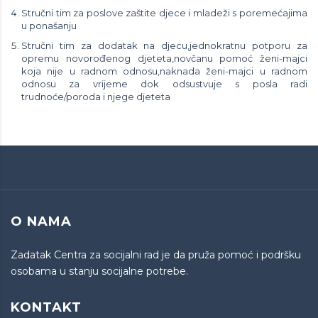
Stručni tim za poslove zaštite djece i mladeži s poremećajima
u ponašanju
Stručni tim za dodatak na djecu,jednokratnu potporu za
opremu novorođenog djeteta,novčanu pomoć ženi-majci
koja nije u radnom odnosu,naknada ženi-majci u radnom
odnosu za vrijeme dok odsustvuje s posla radi
trudnoće/poroda i njege djeteta
O NAMA
Zadatak Centra za socijalni rad je da pruža pomoć i podršku
osobama u stanju socijalne potrebe.
KONTAKT