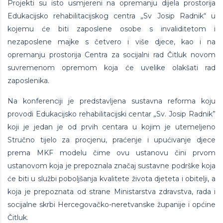
Projekti su isto usmjereni na opremanju dijela prostorija
Edukacijsko rehabilitacijskog centra „Sv Josip Radnik“ u
kojemu će biti zaposlene osobe s invaliditetom i
nezaposlene majke s četvero i više djece, kao i na
opremanju prostorija Centra za socijalni rad Čitluk novom
suvremenom opremom koja će uvelike olakšati rad
zaposlenika.
Na konferenciji je predstavljena sustavna reforma koju
provodi Edukacijsko rehabilitacijski centar „Sv. Josip Radnik”
koji je jedan je od prvih centara u kojim je utemeljeno
Stručno tijelo za procjenu, praćenje i upućivanje djece
prema MKF modelu čime ovu ustanovu čini prvom
ustanovom koja je prepoznala značaj sustavne podrške koja
će biti u službi poboljšanja kvalitete života djeteta i obitelji, a
koja je prepoznata od strane Ministarstva zdravstva, rada i
socijalne skrbi Hercegovačko-neretvanske županije i općine
Čitluk.