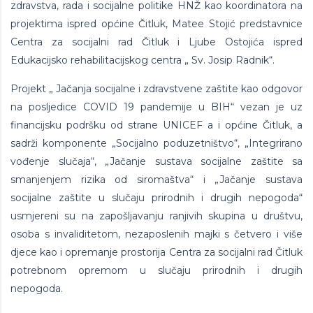
zdravstva, rada i socijalne politike HNŽ kao koordinatora na
projektima ispred općine Čitluk, Matee Stojić predstavnice
Centra za socijalni rad Čitluk i Ljube Ostojića ispred
Edukacijsko rehabilitacijskog centra „ Sv. Josip Radnik“.
Projekt „ Jačanja socijalne i zdravstvene zaštite kao odgovor
na posljedice COVID 19 pandemije u BIH“ vezan je uz
financijsku podršku od strane UNICEF a i općine Čitluk, a
sadrži komponente „Socijalno poduzetništvo“, „Integrirano
vođenje slučaja“, „Jačanje sustava socijalne zaštite sa
smanjenjem rizika od siromaštva“ i „Jačanje sustava
socijalne zaštite u slučaju prirodnih i drugih nepogoda“
usmjereni su na zapošljavanju ranjivih skupina u društvu,
osoba s invaliditetom, nezaposlenih majki s četvero i više
djece kao i opremanje prostorija Centra za socijalni rad Čitluk
potrebnom opremom u slučaju prirodnih i drugih
nepogoda.