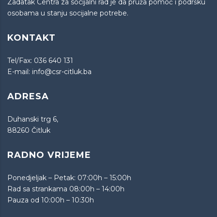
Zadatak Centra za socijalni rad je da pruža pomoć i podršku
osobama u stanju socijalne potrebe.
KONTAKT
Tel/Fax:
036 640 131
E-mail:
info@csr-citluk.ba
ADRESA
Duhanski trg 6,
88260 Čitluk
RADNO VRIJEME
Ponedjeljak – Petak: 07:00h – 15:00h
Rad sa strankama 08:00h – 14:00h
Pauza od 10:00h – 10:30h