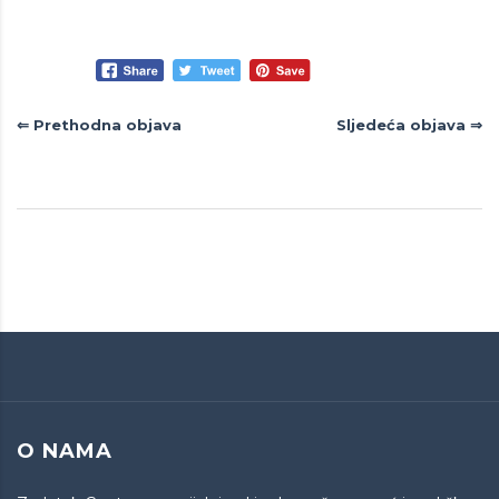
Navigacija
⇐ Prethodna objava
Sljedeća objava ⇒
objava
O NAMA